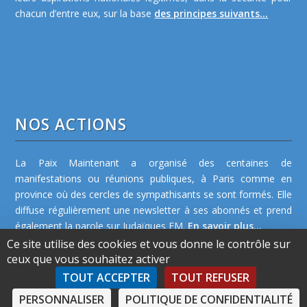
chacun d’entre eux, sur la base
des principes suivants...
NOS ACTIONS
La Paix Maintenant a organisé des centaines de
manifestations ou réunions publiques, à Paris comme en
province où des cercles de sympathisants se sont formés. Elle
diffuse régulièrement une newsletter à ses abonnés et prend
également la parole sur Judaïques FM.
En savoir plus...
Ce site utilise des cookies et vous donne le contrôle sur
ceux que vous souhaitez activer
TOUT ACCEPTER
TOUT REFUSER
PERSONNALISER
POLITIQUE DE CONFIDENTIALITÉ
©2026 La Paix Maintenant -
Plan de site