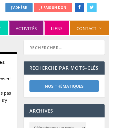
J'ADHÈRE
JE FAIS UN DON
ACTIVITÉS
LIENS
CONTACT
es
RECHERCHE PAR MOTS-CLÉS
enser!
NOS THÉMATIQUES
es pas
 s’y
ARCHIVES