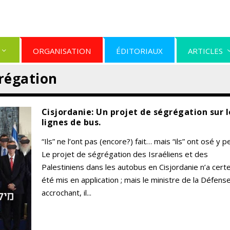
ORGANISATION
ÉDITORIAUX
ARTICLES
régation
Cisjordanie: Un projet de ségrégation sur l
lignes de bus.
“Ils” ne l’ont pas (encore?) fait… mais “ils” ont osé y p
Le projet de ségrégation des Israéliens et des
Palestiniens dans les autobus en Cisjordanie n’a cert
été mis en application ; mais le ministre de la Défense
accrochant, il...