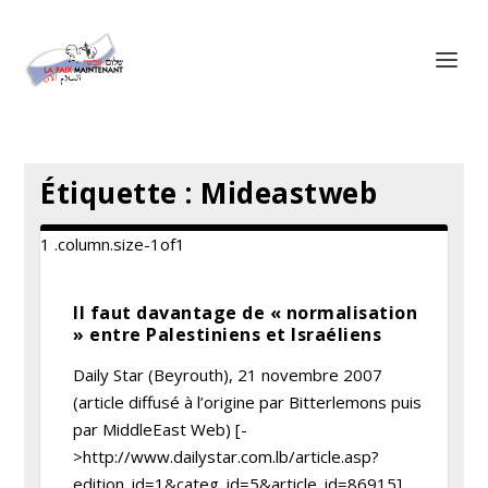
Panneau de gestion des cookies
Étiquette :
Mideastweb
Il faut davantage de « normalisation
» entre Palestiniens et Israéliens
Daily Star (Beyrouth), 21 novembre 2007
(article diffusé à l’origine par Bitterlemons puis
par MiddleEast Web) [-
>http://www.dailystar.com.lb/article.asp?
edition_id=1&categ_id=5&article_id=86915]