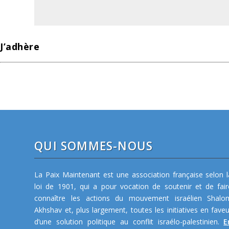
J’adhère
QUI SOMMES-NOUS
La Paix Maintenant est une association française selon l
loi de 1901, qui a pour vocation de soutenir et de fair
connaître les actions du mouvement israélien Shalo
Akhshav et, plus largement, toutes les initiatives en faveu
d’une solution politique au conflit israélo-palestinien.
E