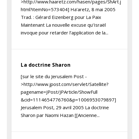
>http://www.haaretz.com/hasen/pages/ShArt.j
html?itemNo=573404] Ha’aretz, 8 mai 2005
Trad. : Gérard Eizenberg pour La Paix
Maintenant La nouvelle excuse qu’Israël
invoque pour retarder l’application de la...
La doctrine Sharon
[sur le site du Jerusalem Post -
>http://www.jpost.com/servlet/Satellite?
pagename=JPost/JPArticle/ShowFull
&cid=1114654776760&p=1006953079897]
Jerusalem Post, 29 avril 2005 La doctrine
Sharon par Naomi Hazan [[Ancienne...