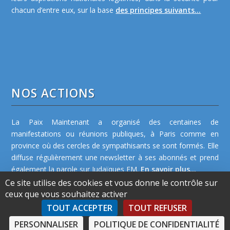
chacun d’entre eux, sur la base
des principes suivants...
NOS ACTIONS
La Paix Maintenant a organisé des centaines de
manifestations ou réunions publiques, à Paris comme en
province où des cercles de sympathisants se sont formés. Elle
diffuse régulièrement une newsletter à ses abonnés et prend
également la parole sur Judaïques FM.
En savoir plus...
Ce site utilise des cookies et vous donne le contrôle sur
ceux que vous souhaitez activer
TOUT ACCEPTER
TOUT REFUSER
PERSONNALISER
POLITIQUE DE CONFIDENTIALITÉ
©2026 La Paix Maintenant -
Plan de site