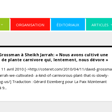
ORGANISATION
ÉDITORIAUX
ARTICLES
Grossman à Sheikh Jarrah: « Nous avons cultivé une
 de plante carnivore qui, lentement, nous dévore »
, 11 avril 2010 [->http://coteret.com/2010/04/11/david-grossma
arrah-we-cultivated- a-kind-of-carnivorous-plant-that-is-slowly-
g-us/] Traduction : Gérard Eizenberg pour La Paix Mzintenant
 9...