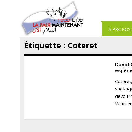
Panneau de gestion des cookies
À PROPOS
Étiquette :
Coteret
David 
espèce
Coteret
sheikh-j
devourin
Vendredi