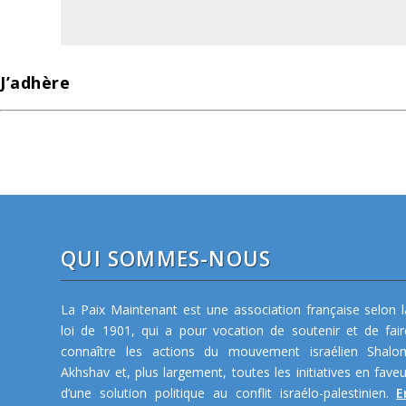
J’adhère
QUI SOMMES-NOUS
La Paix Maintenant est une association française selon l
loi de 1901, qui a pour vocation de soutenir et de fair
connaître les actions du mouvement israélien Shalo
Akhshav et, plus largement, toutes les initiatives en faveu
d’une solution politique au conflit israélo-palestinien.
E