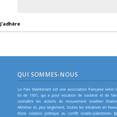
J’adhère
QUI SOMMES-NOUS
La Paix Maintenant est une association française selon l
loi de 1901, qui a pour vocation de soutenir et de fair
connaître les actions du mouvement israélien Shalo
Akhshav et, plus largement, toutes les initiatives en faveu
d’une solution politique au conflit israélo-palestinien.
E