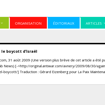
ORGANISATION
ÉDITORIAUX
ARTICLES
 le boycott d’Israël
com, 31 août 2009 (Une version plus brève de cet article a été p
ab News) [->http://original.antiwar.com/avnery/2009/08/30/again
el-boycott/] Traduction : Gérard Eizenberg pour La Paix Maintenan