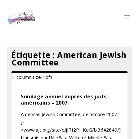
Panneau de gestion des cookies
Étiquette :
American Jewish
Committee
Sondage annuel auprès des juifs
américains – 2007
American Jewish Committee, décembre 2007
[-
>www.ajc.org/site/c.ijITI2PHKoG/b.3642849/]
transmis par [MidEast Web for Middle East