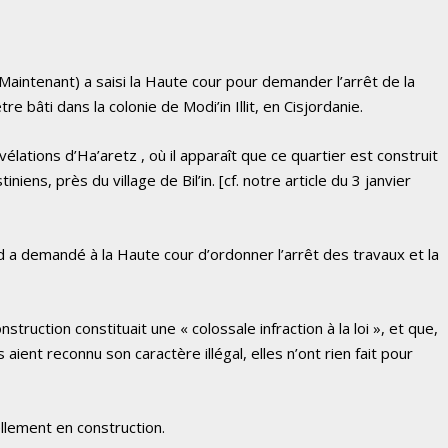
Maintenant) a saisi la Haute cour pour demander l’arrêt de la
tre bâti dans la colonie de Modi’in Illit, en Cisjordanie.
lations d’Ha’aretz , où il apparaît que ce quartier est construit
niens, près du village de Bil’in.
[cf. notre article du 3 janvier
a demandé à la Haute cour d’ordonner l’arrêt des travaux et la
struction constituait une « colossale infraction à la loi », et que,
 aient reconnu son caractère illégal, elles n’ont rien fait pour
llement en construction.