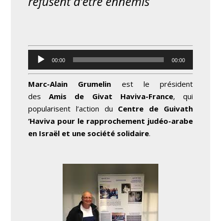
refusent d’être ennemis
Lecteur
00:00
00:00
audio
Marc-Alain Grumelin
est le président
des
Amis de Givat Haviva-France
, qui
popularisent l’action du
Centre de Guivath
‘Haviva pour le rapprochement judéo-arabe
en Israël et une société solidaire
.