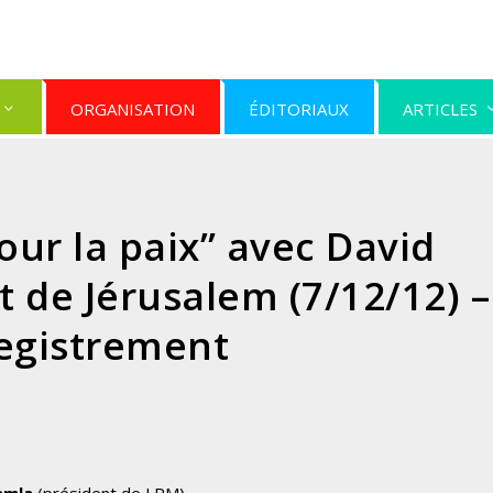
ORGANISATION
ÉDITORIAUX
ARTICLES
ur la paix” avec David
t de Jérusalem (7/12/12) –
egistrement
emla
(président de LPM)