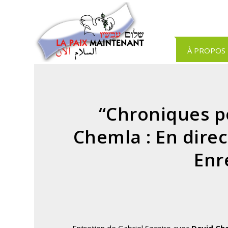
Panneau de gestion des cookies
À PROPOS
“Chroniques po
Chemla : En direc
Enr
Entretien de Gabriel Szapiro avec
David Ch