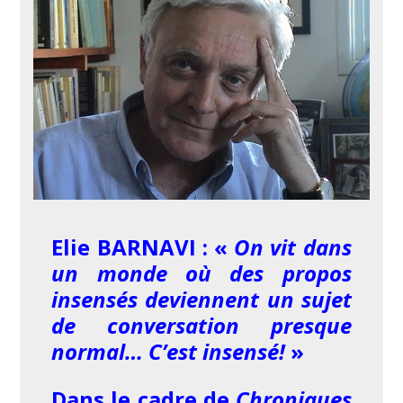
Elie BARNAVI : «
On vit dans
un monde où des propos
insensés deviennent un sujet
de conversation presque
normal… C’est insensé!
»
Dans le cadre de
Chroniques