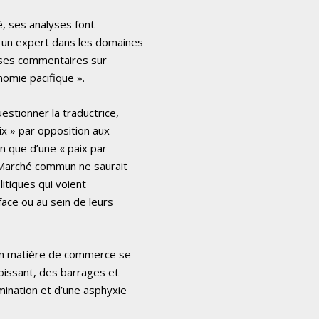
é, ses analyses font
e un expert dans les domaines
i ses commentaires sur
omie pacifique ».
estionner la traductrice,
aix » par opposition aux
n que d’une « paix par
 Marché commun ne saurait
itiques qui voient
 face ou au sein de leurs
 en matière de commerce se
roissant, des barrages et
mination et d’une asphyxie