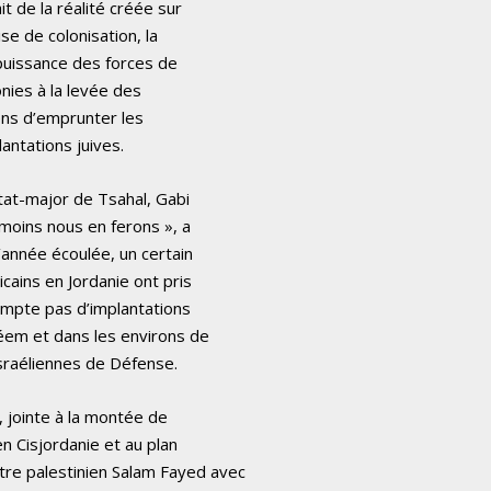
it de la réalité créée sur
ise de colonisation, la
mpuissance des forces de
onies à la levée des
iens d’emprunter les
antations juives.
état-major de Tsahal, Gabi
 moins nous en ferons », a
’année écoulée, un certain
cains en Jordanie ont pris
 compte pas d’implantations
éem et dans les environs de
israéliennes de Défense.
 jointe à la montée de
n Cisjordanie et au plan
re palestinien Salam Fayed avec