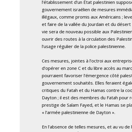
l’établissement d’un État palestinien suppose
gouvernement israélien de mesures immédia
illégaux, comme promis aux Américains ; leve
et faire de la vallée du Jourdain et du déser
vie sera de nouveau possible aux Palestiniens.
ouvrir des routes à la circulation des Palesti
l’usage régulier de la police palestinienne.
Ces mesures, jointes à l’octroi aux entrepri
d’opérer en zone C et du libre accès au march
pourraient favoriser l’émergence côté palest
gouvernement souhaités. Elles feraient éga
critiques du Fatah et du Hamas contre la c
Dayton ; il est des membres du Fatah pour
prestige de Salam Fayed, et le Hamas se plai
« l’armée palestinienne de Dayton ».
En l’absence de telles mesures, et au vu de 