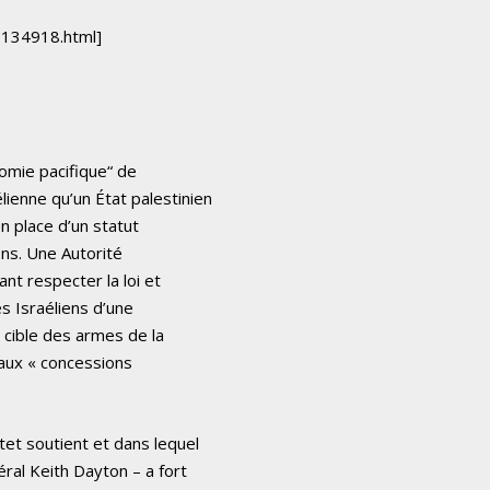
1134918.html]
nomie pacifique“ de
ienne qu’un État palestinien
en place d’un statut
ons. Une Autorité
ant respecter la loi et
es Israéliens d’une
a cible des armes de la
 aux « concessions
tet soutient et dans lequel
éral Keith Dayton – a fort