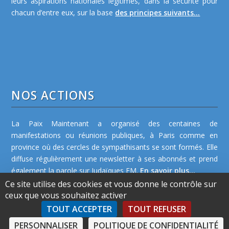
leurs aspirations nationales légitimes, dans la sécurité pour
chacun d’entre eux, sur la base
des principes suivants...
NOS ACTIONS
La Paix Maintenant a organisé des centaines de
manifestations ou réunions publiques, à Paris comme en
province où des cercles de sympathisants se sont formés. Elle
diffuse régulièrement une newsletter à ses abonnés et prend
également la parole sur Judaïques FM.
En savoir plus...
Ce site utilise des cookies et vous donne le contrôle sur
ceux que vous souhaitez activer
TOUT ACCEPTER
TOUT REFUSER
PERSONNALISER
POLITIQUE DE CONFIDENTIALITÉ
©2026 La Paix Maintenant -
Plan de site