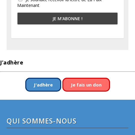
Maintenant
J’adhère
J'adhère
Je fais un don
QUI SOMMES-NOUS