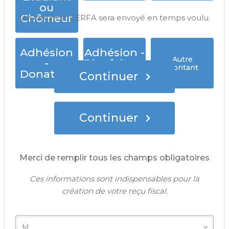
ou
Chômeur
Un certificat CERFA sera envoyé en temps voulu.
Adhésion
Adhésion -
Autre
-
Bienfaiteur
montant
Donateur
Continuer
Continuer
Merci de remplir tous les champs obligatoires
Ces informations sont indispensables pour la
création de votre reçu fiscal.