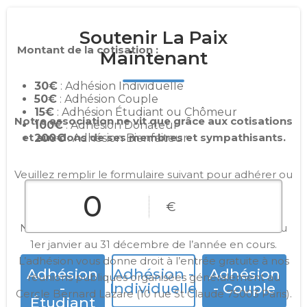
Soutenir La Paix
Montant de la cotisation :
Maintenant
30€
: Adhésion Individuelle
50€
: Adhésion Couple
15€
: Adhésion Étudiant ou Chômeur
Notre association ne vit que grâce aux cotisations
100€
: Adhésion Donateur
et aux dons de ses membres et sympathisants.
200€
: Adhésion Bienfaiteur
Veuillez remplir le formulaire suivant pour adhérer ou
faire un don.
€
Nos cotisations se basent sur l’année calendaire, du
1er janvier au 31 décembre de l’année en cours.
L’adhésion vous donne droit à l’entrée gratuite à nos
Adhésion
Adhésion -
Adhésion
réunions publiques organisées généralement au
-
Individuelle
- Couple
Cercle Bernard Lazare (10 rue St Claude 75003 Paris).
Étudiant